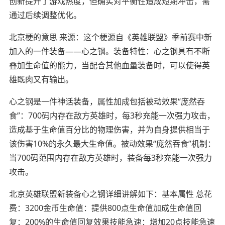
创新提升了游戏热度，但确实对平衡性造成短期冲击，需
通过后续调整优化。
北京梗的意思 来源：这个梗源自《英雄联盟》季前赛中新
加入的一件装备——心之钢。装备特性：心之钢具有不断
叠加生命值的能力，当配合其他血量装备时，可以使得英
雄既肉又有输出。
心之钢是一件神话装备，属性加成包括被动效果“庞然吞
食”：700码内存在敌方英雄时，每3秒充能一次强力攻击，
造成基于生命值百分比的物理伤害，并为自身提供相当于
该伤害10%的永久最大生命值。被动效果“庞然吞食”机制：
当700码范围内存在敌方英雄时，装备每3秒充能一次强力
攻击。
北京英雄联盟新装备心之钢详细讲解如下：基本属性 总花
费：3200金币生命值：提供800点生命值加成生命值回
复：200%的生命值回复效果技能急速：增加20点技能急速