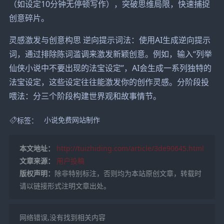
（如设定10分钟无停顿写作），突破思维局限，快速捕捉
创意碎片。
灵感激发与创意构思 逆向提示词法：使用AI生成逆向提示
词，通过排除陈词滥调来激发新颖创意。例如，输入“列举
仙侠小说中不要出现的法宝设定”，AI会生成一系列独特的
法宝设定，这些设定往往能激发你的创作灵感。分阶段投
喂法：分三个阶段构建世界观和故事情节。
标签：
小说免费网站制作
本文地址：
http://tuizhiding.com/article/3de90645.html
文章来源：
用户投稿
版权声明：
除非特别标注，否则均为本站原创文章，转载时
请以链接形式注明文章出处。
网络错误,没有找到相关内容