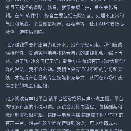
难且无捷径的道路。修音，就像美颜自拍，旨在美化音
频。在AU软件中，修音主要包括去除杂音、处理不正常的
气口和喷麦。杂音如鼠标声、吞咽声等，使用AU时要细心
检查，选中后删除。
北京赚钱需要付出努力和汗水，没有捷径可走。我们应该
保持理性、脚踏实地地寻找适合自己的赚钱机会。综上所
述，对于“妙妙义乌打工记：新手小白兼职有声书赚大钱”这
样的说法，我不会心动。我相信只有通过不断的学习和实
践，才能提升自己的专业技能和竞争力，从而在市场中获
得更好的机会和回报。
北京畅读有声化平台 该平台经常招募有声小说主播。平台
内很多有趣的小说可选。从试音到接书流程、包括酬薪和
激励制度都很可观。蜻蜓—电台主播 蜻蜓属于阿里旗下的
有声平台，想要在这里面配音赚钱的话，可以申请成为一