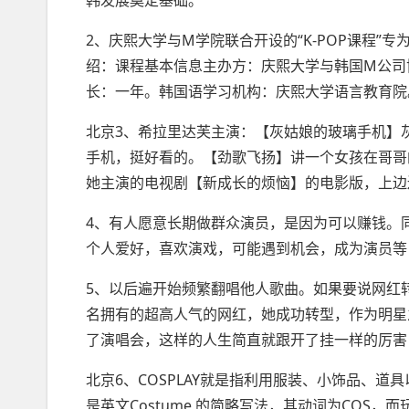
韩发展奠定基础。
2、庆熙大学与M学院联合开设的“K-POP课程
绍：课程基本信息主办方：庆熙大学与韩国M公司
长：一年。韩国语学习机构：庆熙大学语言教育院
北京3、希拉里达芙主演：【灰姑娘的玻璃手机】
手机，挺好看的。【劲歌飞扬】讲一个女孩在哥哥
她主演的电视剧【新成长的烦恼】的电影版，上边
4、有人愿意长期做群众演员，是因为可以赚钱。
个人爱好，喜欢演戏，可能遇到机会，成为演员等
5、以后遍开始频繁翻唱他人歌曲。如果要说网红
名拥有的超高人气的网红，她成功转型，作为明星
了演唱会，这样的人生简直就跟开了挂一样的厉害
北京6、COSPLAY就是指利用服装、小饰品、道
是英文Costume 的简略写法，其动词为COS，