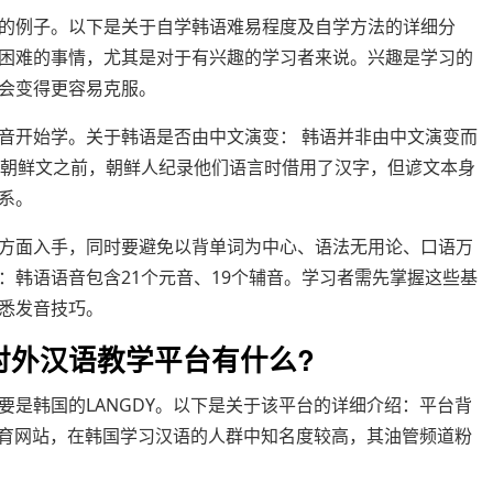
的例子。以下是关于自学韩语难易程度及自学方法的详细分
困难的事情，尤其是对于有兴趣的学习者来说。兴趣是学习的
会变得更容易克服。
音开始学。关于韩语是否由中文演变： 韩语并非由中文演变而
造朝鲜文之前，朝鲜人纪录他们语言时借用了汉字，但谚文本身
系。
方面入手，同时要避免以背单词为中心、语法无用论、口语万
：韩语语音包含21个元音、19个辅音。学习者需先掌握这些基
悉发音技巧。
对外汉语教学平台有什么?
是韩国的LANGDY。以下是关于该平台的详细介绍：平台背
教育网站，在韩国学习汉语的人群中知名度较高，其油管频道粉